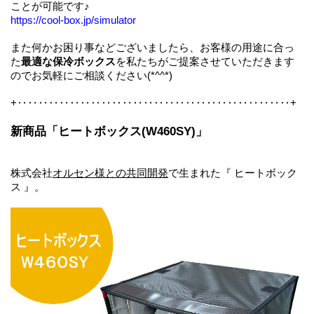
ことが可能です♪
https://cool-box.jp/simulator
また何かお困り事などございましたら、お客様の用途に合っ
た
最適な保冷ボックス
を私たちがご提案させていただきます
のでお気軽にご相談ください(*^^*)
+‥‥‥‥‥‥‥‥‥‥‥‥‥‥‥‥‥‥‥‥‥‥‥‥‥‥+
新商品「ヒートボックス(W460SY)」
株式会社
オルセン様との共同開発
で生まれた『 ヒートボック
ス 』。