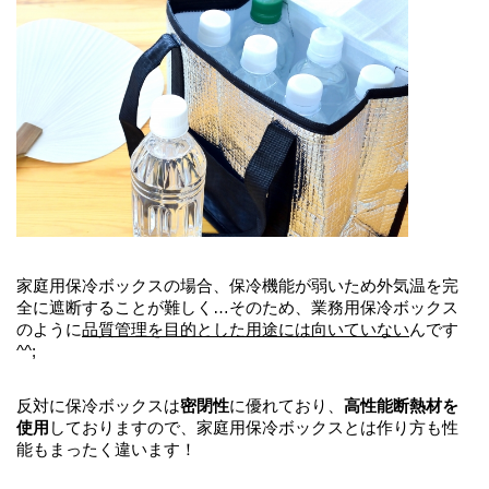
家庭用保冷ボックスの場合、保冷機能が弱いため外気温を完
全に遮断することが難しく…
そのため、業務用保冷ボックス
のように
品質管理を目的とした用途には向いていない
んです
^^;
反対に保冷ボックスは
密閉性
に優れており、
高性能断熱材を
使用
しておりますので、家庭用保冷ボックスとは作り方も性
能もまったく違います！